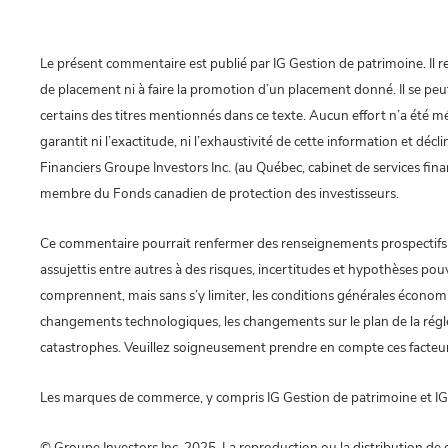
Le présent commentaire est publié par IG Gestion de patrimoine. Il ref
de placement ni à faire la promotion d’un placement donné. Il se pe
certains des titres mentionnés dans ce texte. Aucun effort n’a été m
garantit ni l’exactitude, ni l’exhaustivité de cette information et dé
Financiers Groupe Investors Inc. (au Québec, cabinet de services finan
membre du Fonds canadien de protection des investisseurs.
Ce commentaire pourrait renfermer des renseignements prospectifs qui
assujettis entre autres à des risques, incertitudes et hypothèses pouv
comprennent, mais sans s’y limiter, les conditions générales économiq
changements technologiques, les changements sur le plan de la régle
catastrophes. Veuillez soigneusement prendre en compte ces facteur
Les marques de commerce, y compris IG Gestion de patrimoine et IG Gest
© Groupe Investors Inc. 2025. La reproduction ou la distribution de c