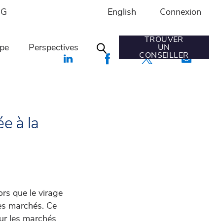
English
Connexion
IG
TROUVER
ipe
Perspectives
UN
Search
CONSEILLER
ée à la
rs que le virage
les marchés. Ce
sur les marchés