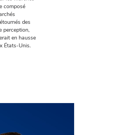
ice composé
marchés
détournés des
e perception,
serait en hausse
ux États-Unis.