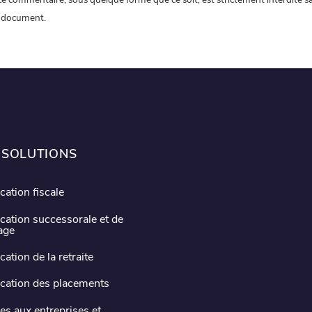
ce document.
 SOLUTIONS
ication fiscale
ication successorale et de
tage
ication de la retraite
ication des placements
es aux entreprises et