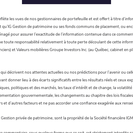
lète les vues de nos gestionnaires de portefeuille et est offert à titre d’inf
ut qu’IG Gestion de patrimoine ou ses fonds communs de placement, ou encor
énagé pour assurer l’exactitude de l’information contenue dans ce commenta
cline toute responsabilité relativement à toute perte découlant de cette info
ciers) et Valeurs mobilières Groupe Investors Inc. (au Québec, cabinet en pla
 décrivent nos attentes actuelles ou nos prédictions pour l’avenir ou celle
ant donner lieu à des écarts significatifs entre les résultats réels et ceux 
ues, politiques et des marchés, les taux d’intérêt et de change, la volatilit
mentation gouvernementale, les changements au chapitre des lois fiscales, 
s et d’autres facteurs et ne pas accorder une confiance exagérée aux rense
ion privée de patrimoine, sont la propriété de la Société financière IGM Inc.
e commentaire, sous quelque forme que ce soit, est strictement interdite san