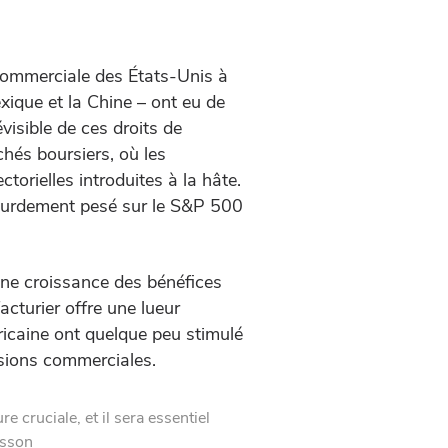
 commerciale des États-Unis à
ique et la Chine – ont eu de
visible de ces droits de
chés boursiers, où les
orielles introduites à la hâte.
 lourdement pesé sur le S&P 500
 une croissance des bénéfices
cturier offre une lueur
ricaine ont quelque peu stimulé
nsions commerciales.
e cruciale, et il sera essentiel
rsson