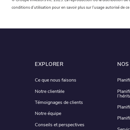
conditions d’utilisation pour en savoir plus sur l’usage autorisé de 
EXPLORER
NOS
Ce que nous faisons
Planif
Notre clientèle
Planif
l’héri
Témoignages de clients
Planif
Notre équipe
Planif
Conseils et perspectives
Servic