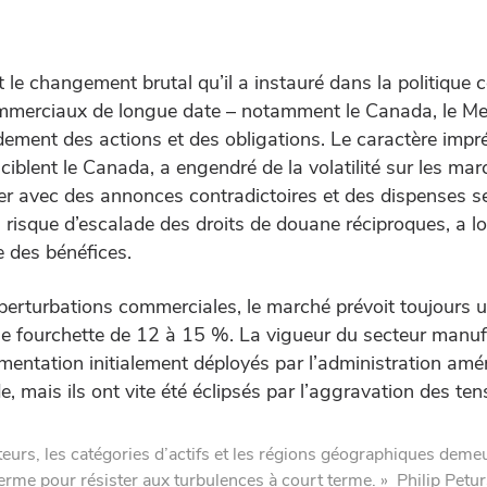
t le changement brutal qu’il a instauré dans la politique
ommerciaux de longue date – notamment le Canada, le Mex
dement des actions et des obligations. Le caractère impré
ciblent le Canada, a engendré de la volatilité sur les mar
 avec des annonces contradictoires et des dispenses sect
u risque d’escalade des droits de douane réciproques, a
e des bénéfices.
x perturbations commerciales, le marché prévoit toujours
e fourchette de 12 à 15 %. La vigueur du secteur manufa
ementation initialement déployés par l’administration amé
, mais ils ont vite été éclipsés par l’aggravation des te
cteurs, les catégories d’actifs et les régions géographiques demeur
terme pour résister aux turbulences à court terme. » Philip Petu