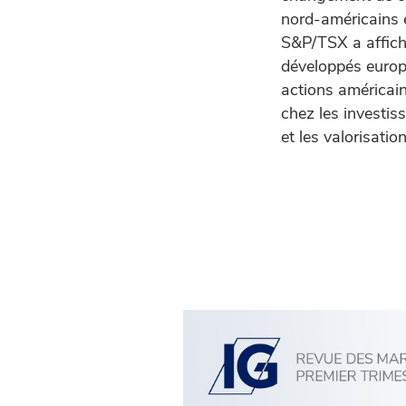
nord-américains e
S&P/TSX a affiché
développés europé
actions américain
chez les investis
et les valorisati