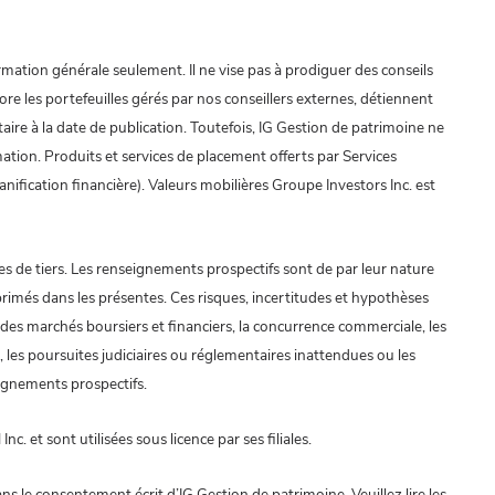
ormation générale seulement. Il ne vise pas à prodiguer des conseils
e les portefeuilles gérés par nos conseillers externes, détiennent
ire à la date de publication. Toutefois, IG Gestion de patrimoine ne
rmation. Produits et services de placement offerts par Services
nification financière). Valeurs mobilières Groupe Investors Inc. est
s de tiers. Les renseignements prospectifs sont de par leur nature
exprimés dans les présentes. Ces risques, incertitudes et hypothèses
é des marchés boursiers et financiers, la concurrence commerciale, les
les poursuites judiciaires ou réglementaires inattendues ou les
ignements prospectifs.
 et sont utilisées sous licence par ses filiales.
s le consentement écrit d’IG Gestion de patrimoine. Veuillez lire les